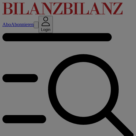
Abo
Abonnieren
Login