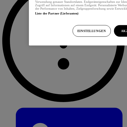
Verwendung genauer Standortdaten. Endgeräteeigenschaften zur Ident
Zugriff auf Informationen auf einem Endgerät. Personalisierte Werb
der Performance von Inhalten, Zielgruppenforschung sowie Entwick
Liste der Partner (Lieferanten)
EINSTELLUNGEN
AK