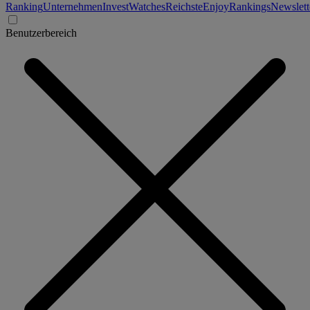
Ranking
Unternehmen
Invest
Watches
Reichste
Enjoy
Rankings
Newslett
Benutzerbereich