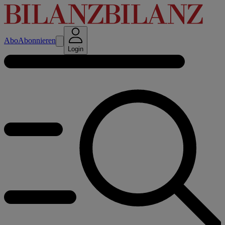
Abo
Abonnieren
Login