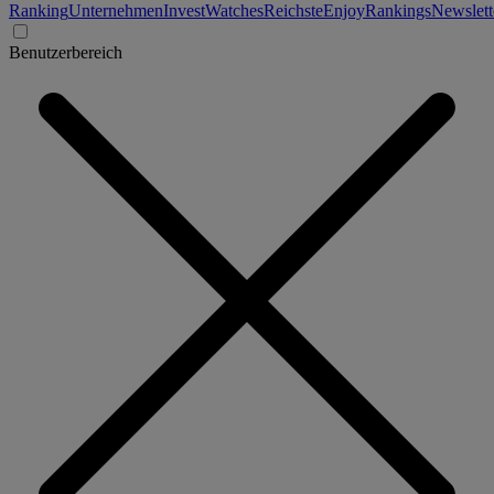
Ranking
Unternehmen
Invest
Watches
Reichste
Enjoy
Rankings
Newslett
Benutzerbereich