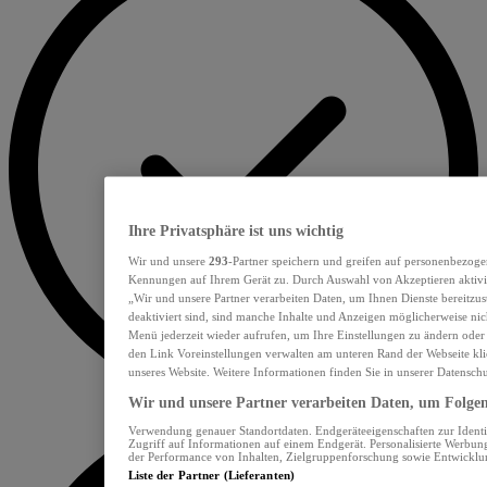
Ihre Privatsphäre ist uns wichtig
Wir und unsere
293
-Partner speichern und greifen auf personenbezoge
Kennungen auf Ihrem Gerät zu. Durch Auswahl von Akzeptieren aktivie
„Wir und unsere Partner verarbeiten Daten, um Ihnen Dienste bereitzu
deaktiviert sind, sind manche Inhalte und Anzeigen möglicherweise nich
Menü jederzeit wieder aufrufen, um Ihre Einstellungen zu ändern oder
den Link Voreinstellungen verwalten am unteren Rand der Webseite klic
unseres Website. Weitere Informationen finden Sie in unserer Datensch
Wir und unsere Partner verarbeiten Daten, um Folgend
Verwendung genauer Standortdaten. Endgeräteeigenschaften zur Identif
Zugriff auf Informationen auf einem Endgerät. Personalisierte Werbu
der Performance von Inhalten, Zielgruppenforschung sowie Entwickl
Liste der Partner (Lieferanten)