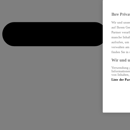
Ihre Priva
Wir und unse
auf Ihrem Ger
Partner verar
manche Inhalt
aufrufen, um 
verwalten am 
finden Sie in
Wir und un
Verwendung ge
Informationen
von Inhalten
Liste der Pa