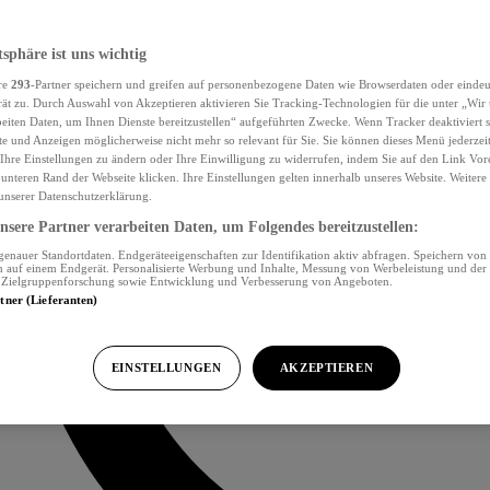
tsphäre ist uns wichtig
re
293
-Partner speichern und greifen auf personenbezogene Daten wie Browserdaten oder eind
ät zu. Durch Auswahl von Akzeptieren aktivieren Sie Tracking-Technologien für die unter „Wir
beiten Daten, um Ihnen Dienste bereitzustellen“ aufgeführten Zwecke. Wenn Tracker deaktiviert s
e und Anzeigen möglicherweise nicht mehr so relevant für Sie. Sie können dieses Menü jederzei
Ihre Einstellungen zu ändern oder Ihre Einwilligung zu widerrufen, indem Sie auf den Link Vor
unteren Rand der Webseite klicken. Ihre Einstellungen gelten innerhalb unseres Website. Weiter
 unserer Datenschutzerklärung.
sere Partner verarbeiten Daten, um Folgendes bereitzustellen:
nauer Standortdaten. Endgeräteeigenschaften zur Identifikation aktiv abfragen. Speichern von 
 auf einem Endgerät. Personalisierte Werbung und Inhalte, Messung von Werbeleistung und der
, Zielgruppenforschung sowie Entwicklung und Verbesserung von Angeboten.
rtner (Lieferanten)
EINSTELLUNGEN
AKZEPTIEREN