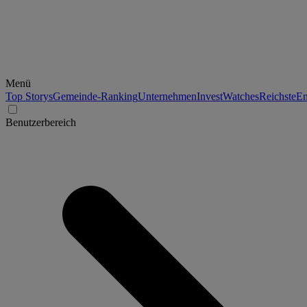
Menü
Top Storys
Gemeinde-Ranking
Unternehmen
Invest
Watches
Reichste
En
Benutzerbereich