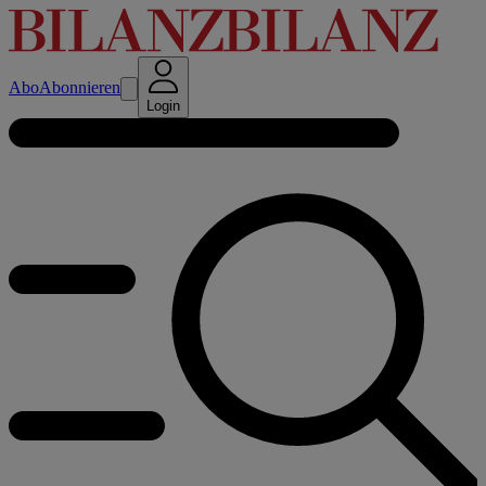
Abo
Abonnieren
Login