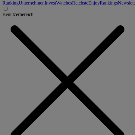
Ranking
Unternehmen
Invest
Watches
Reichste
Enjoy
Rankings
Newslett
Benutzerbereich