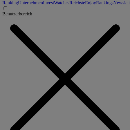
Ranking
Unternehmen
Invest
Watches
Reichste
Enjoy
Rankings
Newslett
Benutzerbereich