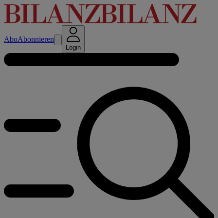
Abo
Abonnieren
Login