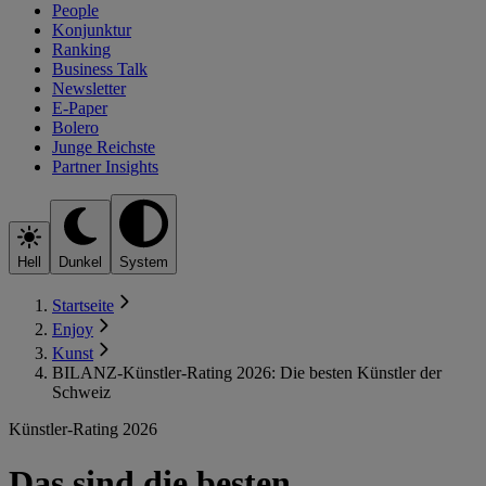
People
Konjunktur
Ranking
Business Talk
Newsletter
E-Paper
Bolero
Junge Reichste
Partner Insights
Hell
Dunkel
System
Startseite
Enjoy
Kunst
BILANZ-Künstler-Rating 2026: Die besten Künstler der
Schweiz
Künstler-Rating 2026
Das sind die besten