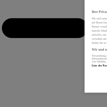
Ihre Priva
Wir und unse
auf Ihrem Ger
Partner verar
manche Inhalt
aufrufen, um 
verwalten am 
finden Sie in
Wir und un
Verwendung ge
Informationen
von Inhalten
Liste der Pa