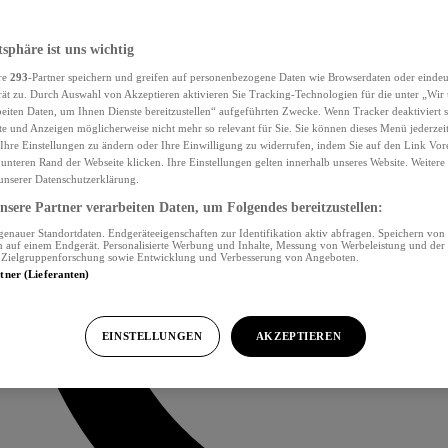
tsphäre ist uns wichtig
re
293
-Partner speichern und greifen auf personenbezogene Daten wie Browserdaten oder eind
ät zu. Durch Auswahl von Akzeptieren aktivieren Sie Tracking-Technologien für die unter „Wir
beiten Daten, um Ihnen Dienste bereitzustellen“ aufgeführten Zwecke. Wenn Tracker deaktiviert s
e und Anzeigen möglicherweise nicht mehr so relevant für Sie. Sie können dieses Menü jederzei
Ihre Einstellungen zu ändern oder Ihre Einwilligung zu widerrufen, indem Sie auf den Link Vor
unteren Rand der Webseite klicken. Ihre Einstellungen gelten innerhalb unseres Website. Weiter
 unserer Datenschutzerklärung.
sere Partner verarbeiten Daten, um Folgendes bereitzustellen:
nauer Standortdaten. Endgeräteeigenschaften zur Identifikation aktiv abfragen. Speichern von 
 auf einem Endgerät. Personalisierte Werbung und Inhalte, Messung von Werbeleistung und der
, Zielgruppenforschung sowie Entwicklung und Verbesserung von Angeboten.
rtner (Lieferanten)
EINSTELLUNGEN
AKZEPTIEREN