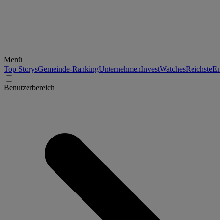
Menü
Top Storys
Gemeinde-Ranking
Unternehmen
Invest
Watches
Reichste
En
Benutzerbereich