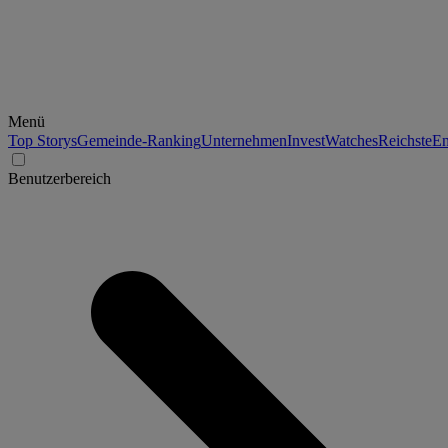
Menü
Top Storys
Gemeinde-Ranking
Unternehmen
Invest
Watches
Reichste
En
Benutzerbereich