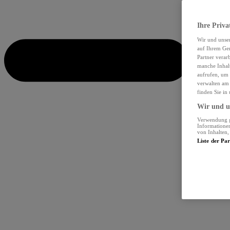
Ihre Priva
Wir und unse
auf Ihrem Ger
Partner verar
manche Inhalt
aufrufen, um 
verwalten am 
finden Sie in
Wir und un
Verwendung ge
Informationen
von Inhalten
Liste der Pa