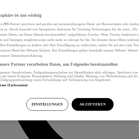
tsphäre ist uns wichtig
re
293
-Partner speichern und greifen auf personenbezogene Daten wie Browserdaten oder eind
ät zu. Durch Auswahl von Akzeptieren aktivieren Sie Tracking-Technologien für die unter „Wir
beiten Daten, um Ihnen Dienste bereitzustellen“ aufgeführten Zwecke. Wenn Tracker deaktiviert s
e und Anzeigen möglicherweise nicht mehr so relevant für Sie. Sie können dieses Menü jederzei
Ihre Einstellungen zu ändern oder Ihre Einwilligung zu widerrufen, indem Sie auf den Link Vor
unteren Rand der Webseite klicken. Ihre Einstellungen gelten innerhalb unseres Website. Weiter
 unserer Datenschutzerklärung.
sere Partner verarbeiten Daten, um Folgendes bereitzustellen:
nauer Standortdaten. Endgeräteeigenschaften zur Identifikation aktiv abfragen. Speichern von 
 auf einem Endgerät. Personalisierte Werbung und Inhalte, Messung von Werbeleistung und der
, Zielgruppenforschung sowie Entwicklung und Verbesserung von Angeboten.
rtner (Lieferanten)
EINSTELLUNGEN
AKZEPTIEREN