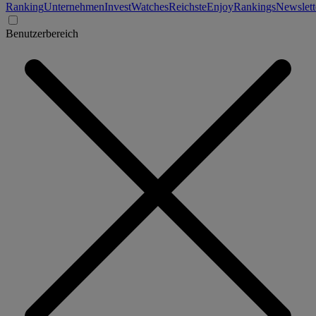
Ranking
Unternehmen
Invest
Watches
Reichste
Enjoy
Rankings
Newslett
Benutzerbereich