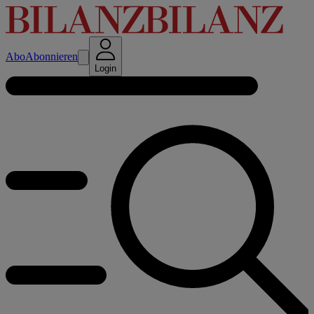
Abo
Abonnieren
Login