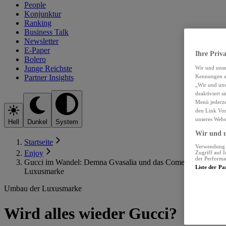
People
Konjunktur
Ranking
Business Talk
Newsletter
E-Paper
Ihre Priva
Bolero
Junge Reichste
Wir und uns
Partner Insights
Kennungen au
„Wir und uns
deaktiviert s
Menü jederze
den Link Vor
unseres Webs
Hell
Dunkel
System
Wir und u
Startseite
Verwendung g
Enjoy
Zugriff auf 
der Performa
Gucci im Wandel: Demna Gvasalia und das Comeback der
Liste der Pa
Luxusmarke
Umbau der Luxusmarke
Wird alles wieder Gucci?