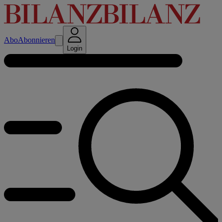
Abo
Abonnieren
Login