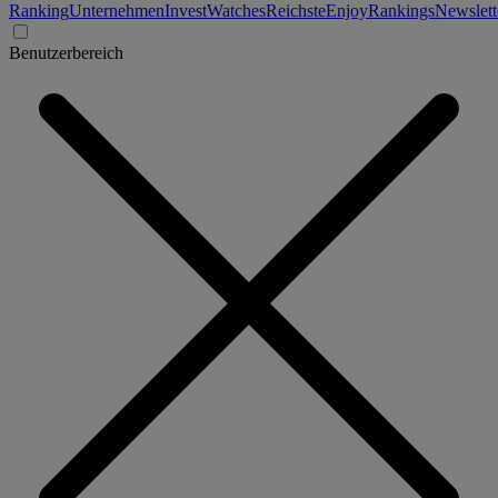
Ranking
Unternehmen
Invest
Watches
Reichste
Enjoy
Rankings
Newslett
Benutzerbereich