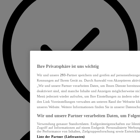
Ihre Privatsphäre ist uns wichtig
Wir und unsere
293
-Partner speichern und greifen auf personenbezoge
Kennungen auf Ihrem Gerät zu. Durch Auswahl von Akzeptieren aktivie
„Wir und unsere Partner verarbeiten Daten, um Ihnen Dienste bereitzu
deaktiviert sind, sind manche Inhalte und Anzeigen möglicherweise nich
Menü jederzeit wieder aufrufen, um Ihre Einstellungen zu ändern oder
den Link Voreinstellungen verwalten am unteren Rand der Webseite klic
unseres Website. Weitere Informationen finden Sie in unserer Datensch
Wir und unsere Partner verarbeiten Daten, um Folgend
Verwendung genauer Standortdaten. Endgeräteeigenschaften zur Identif
Zugriff auf Informationen auf einem Endgerät. Personalisierte Werbu
der Performance von Inhalten, Zielgruppenforschung sowie Entwickl
Liste der Partner (Lieferanten)