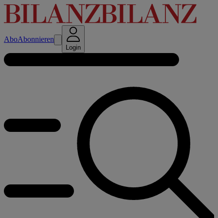
Abo
Abonnieren
Login