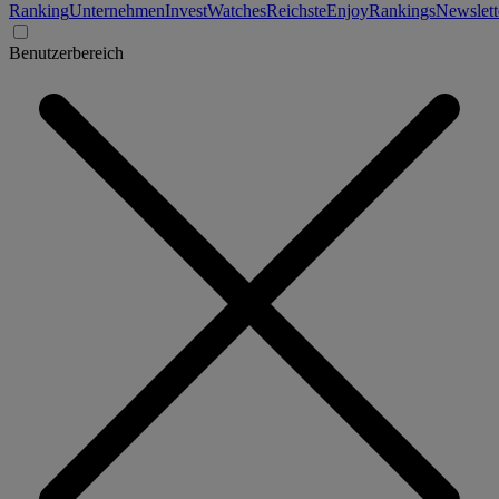
Ranking
Unternehmen
Invest
Watches
Reichste
Enjoy
Rankings
Newslett
Benutzerbereich