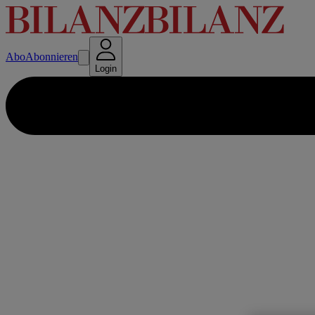
Abo
Abonnieren
Login