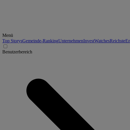
Menü
Top Storys
Gemeinde-Ranking
Unternehmen
Invest
Watches
Reichste
En
Benutzerbereich