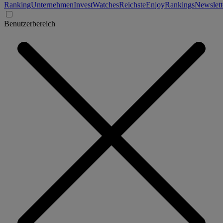
Ranking
Unternehmen
Invest
Watches
Reichste
Enjoy
Rankings
Newslett
Benutzerbereich