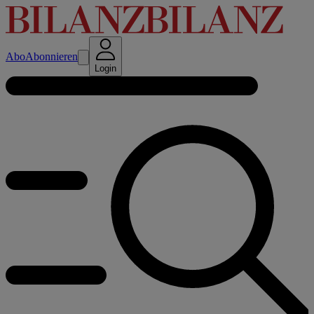
Abo
Abonnieren
Login