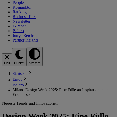
People
Konjunktur
Ranking
Business Talk
Newsletter
E-Paper
Bolero
Junge Reichste
Partner Insights
Hell
Dunkel
System
Startseite
Enjoy
Bolero
Milano Design Week 2025: Eine Fülle an Inspirationen und
Erlebnissen
Neueste Trends und Innovationen
Design Week 2025: Eine Fülle