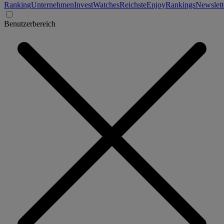
Ranking
Unternehmen
Invest
Watches
Reichste
Enjoy
Rankings
Newslett
Benutzerbereich