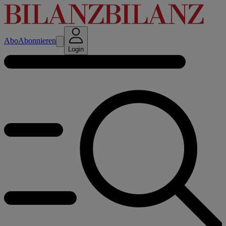
Abo
Abonnieren
Login