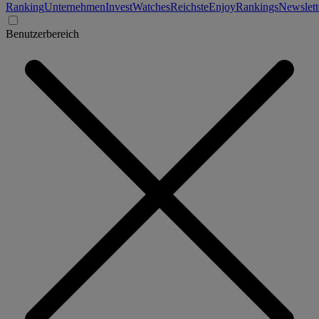
Ranking
Unternehmen
Invest
Watches
Reichste
Enjoy
Rankings
Newslett
Benutzerbereich