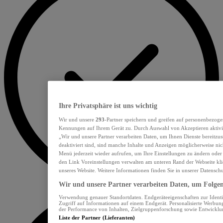
Ihre Privatsphäre ist uns wichtig
Wir und unsere
293
-Partner speichern und greifen auf personenbezoge
Kennungen auf Ihrem Gerät zu. Durch Auswahl von Akzeptieren aktivie
„Wir und unsere Partner verarbeiten Daten, um Ihnen Dienste bereitzu
deaktiviert sind, sind manche Inhalte und Anzeigen möglicherweise nich
Menü jederzeit wieder aufrufen, um Ihre Einstellungen zu ändern oder
den Link Voreinstellungen verwalten am unteren Rand der Webseite klic
unseres Website. Weitere Informationen finden Sie in unserer Datensch
Wir und unsere Partner verarbeiten Daten, um Folgend
Verwendung genauer Standortdaten. Endgeräteeigenschaften zur Identif
Zugriff auf Informationen auf einem Endgerät. Personalisierte Werbu
der Performance von Inhalten, Zielgruppenforschung sowie Entwickl
Liste der Partner (Lieferanten)