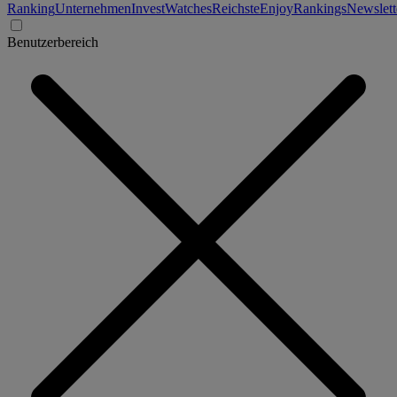
Ranking
Unternehmen
Invest
Watches
Reichste
Enjoy
Rankings
Newslett
Benutzerbereich