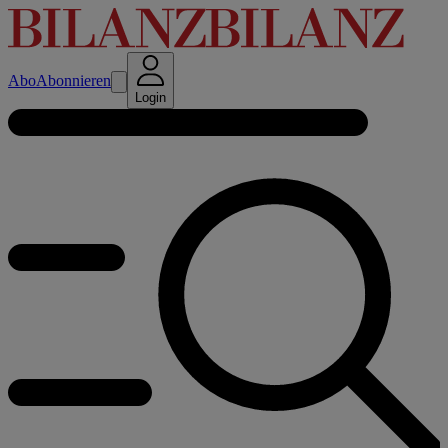
Abo
Abonnieren
Login