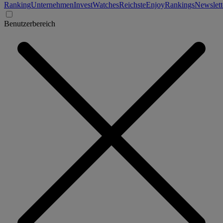
Ranking
Unternehmen
Invest
Watches
Reichste
Enjoy
Rankings
Newslett
Benutzerbereich