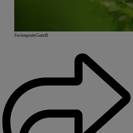
Swissqoute
GateB