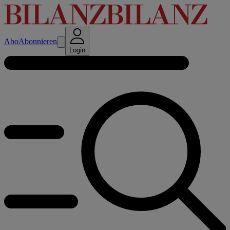
Abo
Abonnieren
Login