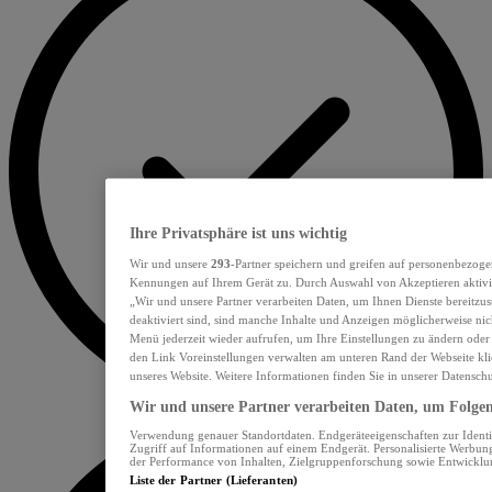
Ihre Privatsphäre ist uns wichtig
Wir und unsere
293
-Partner speichern und greifen auf personenbezoge
Kennungen auf Ihrem Gerät zu. Durch Auswahl von Akzeptieren aktivie
„Wir und unsere Partner verarbeiten Daten, um Ihnen Dienste bereitzu
deaktiviert sind, sind manche Inhalte und Anzeigen möglicherweise nich
Menü jederzeit wieder aufrufen, um Ihre Einstellungen zu ändern oder
den Link Voreinstellungen verwalten am unteren Rand der Webseite klic
unseres Website. Weitere Informationen finden Sie in unserer Datensch
Wir und unsere Partner verarbeiten Daten, um Folgend
Verwendung genauer Standortdaten. Endgeräteeigenschaften zur Identif
Zugriff auf Informationen auf einem Endgerät. Personalisierte Werbu
der Performance von Inhalten, Zielgruppenforschung sowie Entwickl
Liste der Partner (Lieferanten)