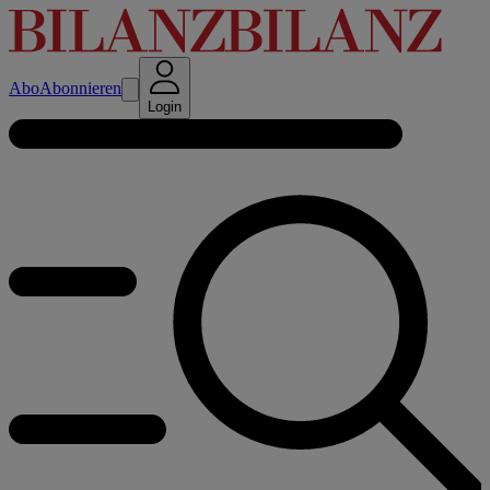
Abo
Abonnieren
Login