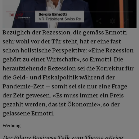
0
Bezüglich der Rezession, die gemäss Ermotti
of
1
sehr wohl vor der Tür steht, hat er eine fast
minute,
schon holistische Perspektive: «Eine Rezession
33
seconds
gehört zu einer Wirtschaft», so Ermotti. Die
heraufziehende Rezession sei die Korrektur für
die Geld- und Fiskalpolitik während der
Pandemie-Zeit – somit sei sie nur eine Frage
der Zeit gewesen. «Es muss immer ein Preis
gezahlt werden, das ist Ökonomie», so der
gelassene Ermotti.
Werbung
Der Bilanz Business Talk zum Thema «Krieg,