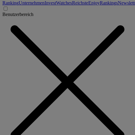
Ranking
Unternehmen
Invest
Watches
Reichste
Enjoy
Rankings
Newslett
Benutzerbereich