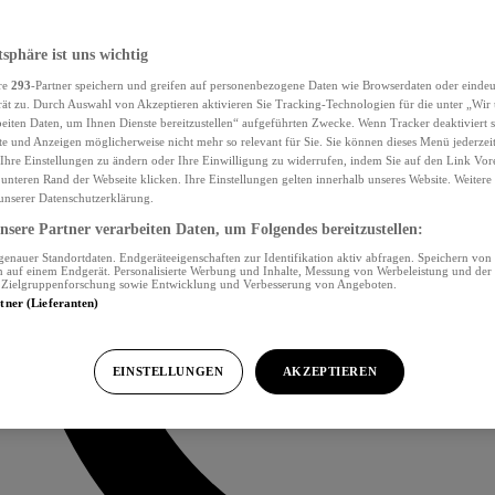
tsphäre ist uns wichtig
re
293
-Partner speichern und greifen auf personenbezogene Daten wie Browserdaten oder eind
ät zu. Durch Auswahl von Akzeptieren aktivieren Sie Tracking-Technologien für die unter „Wir
beiten Daten, um Ihnen Dienste bereitzustellen“ aufgeführten Zwecke. Wenn Tracker deaktiviert s
e und Anzeigen möglicherweise nicht mehr so relevant für Sie. Sie können dieses Menü jederzei
Ihre Einstellungen zu ändern oder Ihre Einwilligung zu widerrufen, indem Sie auf den Link Vor
unteren Rand der Webseite klicken. Ihre Einstellungen gelten innerhalb unseres Website. Weiter
 unserer Datenschutzerklärung.
sere Partner verarbeiten Daten, um Folgendes bereitzustellen:
nauer Standortdaten. Endgeräteeigenschaften zur Identifikation aktiv abfragen. Speichern von 
 auf einem Endgerät. Personalisierte Werbung und Inhalte, Messung von Werbeleistung und der
, Zielgruppenforschung sowie Entwicklung und Verbesserung von Angeboten.
rtner (Lieferanten)
EINSTELLUNGEN
AKZEPTIEREN