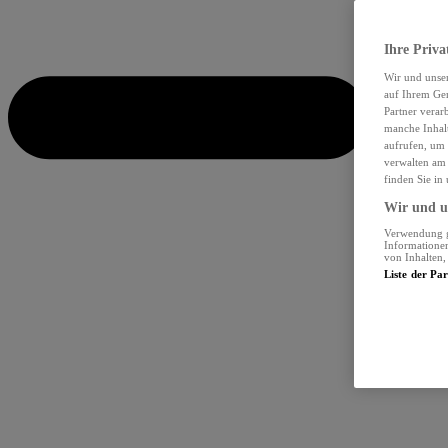
Ihre Priva
Wir und unse
auf Ihrem Ger
Partner verar
manche Inhalt
aufrufen, um 
verwalten am 
finden Sie in
Wir und un
Verwendung ge
Informationen
von Inhalten
Liste der Pa