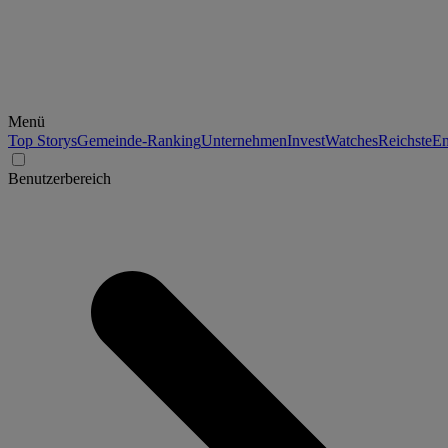
Menü
Top Storys
Gemeinde-Ranking
Unternehmen
Invest
Watches
Reichste
En
Benutzerbereich