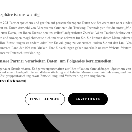
tsphäre ist uns wichtig
re
293
-Partner speichern und greifen auf personenbezogene Daten wie Browserdaten oder eind
ät zu. Durch Auswahl von Akzeptieren aktivieren Sie Tracking-Technologien für die unter „Wir
beiten Daten, um Ihnen Dienste bereitzustellen“ aufgeführten Zwecke. Wenn Tracker deaktiviert s
e und Anzeigen möglicherweise nicht mehr so relevant für Sie. Sie können dieses Menü jederzei
Ihre Einstellungen zu ändern oder Ihre Einwilligung zu widerrufen, indem Sie auf den Link Vor
unteren Rand der Webseite klicken. Ihre Einstellungen gelten innerhalb unseres Website. Weiter
 unserer Datenschutzerklärung.
sere Partner verarbeiten Daten, um Folgendes bereitzustellen:
nauer Standortdaten. Endgeräteeigenschaften zur Identifikation aktiv abfragen. Speichern von 
 auf einem Endgerät. Personalisierte Werbung und Inhalte, Messung von Werbeleistung und der
, Zielgruppenforschung sowie Entwicklung und Verbesserung von Angeboten.
rtner (Lieferanten)
EINSTELLUNGEN
AKZEPTIEREN