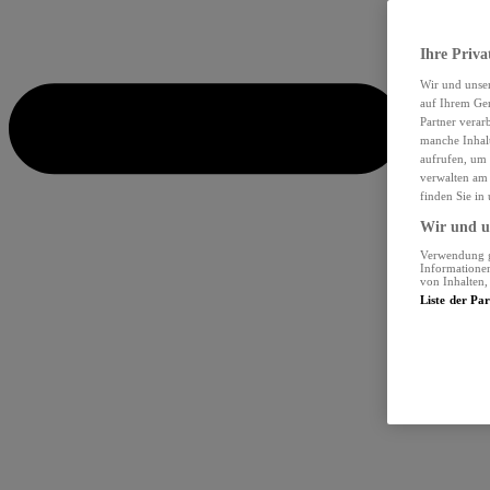
Ihre Priva
Wir und unse
auf Ihrem Ger
Partner verar
manche Inhalt
aufrufen, um 
verwalten am 
finden Sie in
Wir und un
Verwendung ge
Informationen
von Inhalten
Liste der Pa