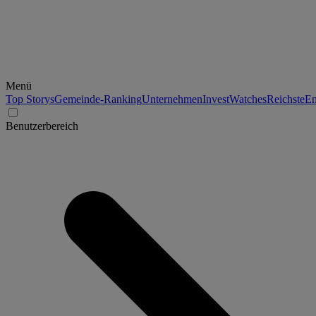
Menü
Top Storys
Gemeinde-Ranking
Unternehmen
Invest
Watches
Reichste
En
Benutzerbereich