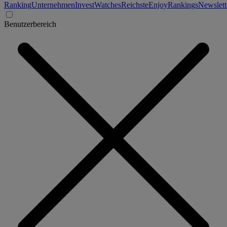
Ranking
Unternehmen
Invest
Watches
Reichste
Enjoy
Rankings
Newslett
Benutzerbereich