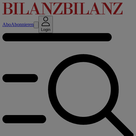
Abo
Abonnieren
Login