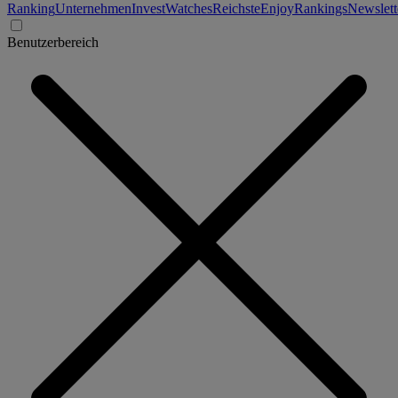
Ranking
Unternehmen
Invest
Watches
Reichste
Enjoy
Rankings
Newslett
Benutzerbereich