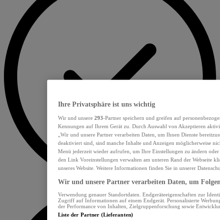
Ihre Privatsphäre ist uns wichtig
Wir und unsere
293
-Partner speichern und greifen auf personenbezoge
Kennungen auf Ihrem Gerät zu. Durch Auswahl von Akzeptieren aktivie
„Wir und unsere Partner verarbeiten Daten, um Ihnen Dienste bereitzu
deaktiviert sind, sind manche Inhalte und Anzeigen möglicherweise nich
Menü jederzeit wieder aufrufen, um Ihre Einstellungen zu ändern oder
den Link Voreinstellungen verwalten am unteren Rand der Webseite klic
unseres Website. Weitere Informationen finden Sie in unserer Datensch
Wir und unsere Partner verarbeiten Daten, um Folgend
Verwendung genauer Standortdaten. Endgeräteeigenschaften zur Identif
Zugriff auf Informationen auf einem Endgerät. Personalisierte Werbu
der Performance von Inhalten, Zielgruppenforschung sowie Entwickl
Liste der Partner (Lieferanten)