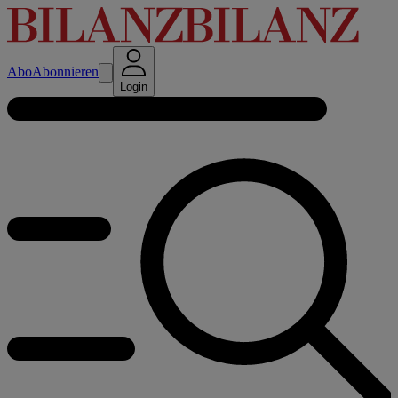
Abo
Abonnieren
Login