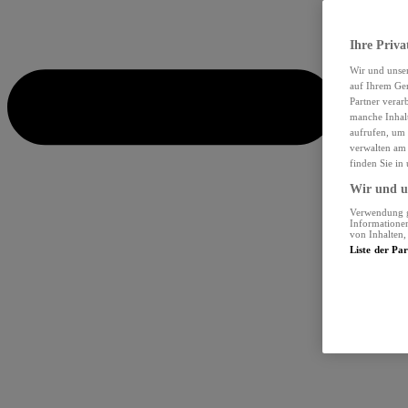
Ihre Priva
Wir und unse
auf Ihrem Ger
Partner verar
manche Inhalt
aufrufen, um 
verwalten am 
finden Sie in
Wir und un
Verwendung ge
Informationen
von Inhalten
Liste der Pa