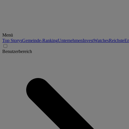
Menü
Top Storys
Gemeinde-Ranking
Unternehmen
Invest
Watches
Reichste
En
Benutzerbereich