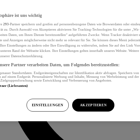
tsphäre ist uns wichtig
re
293
-Partner speichern und greifen auf personenbezogene Daten wie Browserdaten oder eind
ät zu. Durch Auswahl von Akzeptieren aktivieren Sie Tracking-Technologien für die unter „Wir
beiten Daten, um Ihnen Dienste bereitzustellen“ aufgeführten Zwecke. Wenn Tracker deaktiviert s
e und Anzeigen möglicherweise nicht mehr so relevant für Sie. Sie können dieses Menü jederzei
Ihre Einstellungen zu ändern oder Ihre Einwilligung zu widerrufen, indem Sie auf den Link Vor
unteren Rand der Webseite klicken. Ihre Einstellungen gelten innerhalb unseres Website. Weiter
 unserer Datenschutzerklärung.
sere Partner verarbeiten Daten, um Folgendes bereitzustellen:
nauer Standortdaten. Endgeräteeigenschaften zur Identifikation aktiv abfragen. Speichern von 
 auf einem Endgerät. Personalisierte Werbung und Inhalte, Messung von Werbeleistung und der
, Zielgruppenforschung sowie Entwicklung und Verbesserung von Angeboten.
rtner (Lieferanten)
EINSTELLUNGEN
AKZEPTIEREN