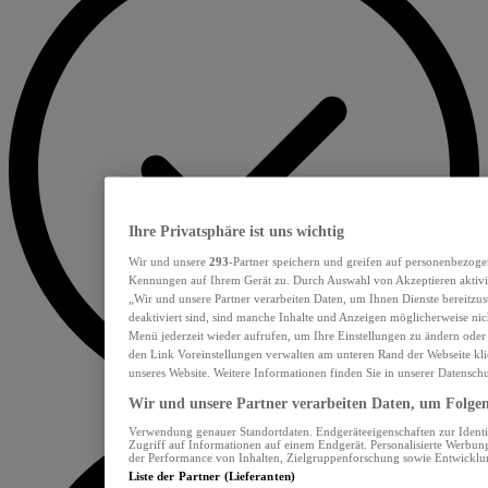
Ihre Privatsphäre ist uns wichtig
Wir und unsere
293
-Partner speichern und greifen auf personenbezoge
Kennungen auf Ihrem Gerät zu. Durch Auswahl von Akzeptieren aktivie
„Wir und unsere Partner verarbeiten Daten, um Ihnen Dienste bereitzu
deaktiviert sind, sind manche Inhalte und Anzeigen möglicherweise nich
Menü jederzeit wieder aufrufen, um Ihre Einstellungen zu ändern oder
den Link Voreinstellungen verwalten am unteren Rand der Webseite klic
unseres Website. Weitere Informationen finden Sie in unserer Datensch
Wir und unsere Partner verarbeiten Daten, um Folgend
Verwendung genauer Standortdaten. Endgeräteeigenschaften zur Identif
Zugriff auf Informationen auf einem Endgerät. Personalisierte Werbu
der Performance von Inhalten, Zielgruppenforschung sowie Entwickl
Liste der Partner (Lieferanten)