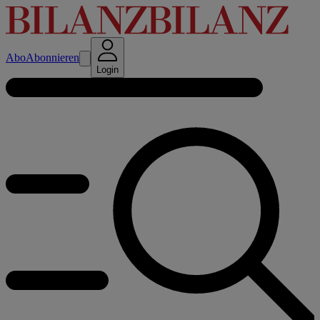
Abo
Abonnieren
Login