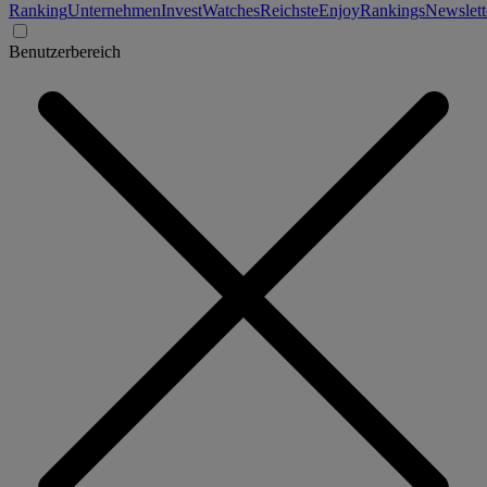
Ranking
Unternehmen
Invest
Watches
Reichste
Enjoy
Rankings
Newslett
Benutzerbereich