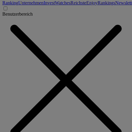
Ranking
Unternehmen
Invest
Watches
Reichste
Enjoy
Rankings
Newslett
Benutzerbereich