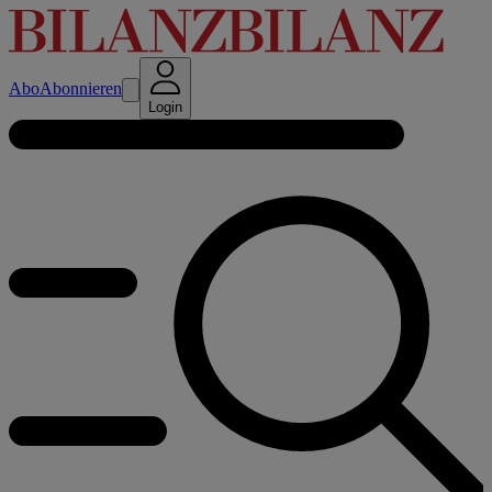
Abo
Abonnieren
Login