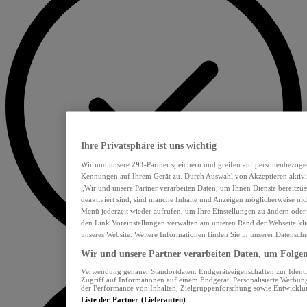
Ihre Privatsphäre ist uns wichtig
Wir und unsere
293
-Partner speichern und greifen auf personenbezoge
Kennungen auf Ihrem Gerät zu. Durch Auswahl von Akzeptieren aktivie
„Wir und unsere Partner verarbeiten Daten, um Ihnen Dienste bereitzu
deaktiviert sind, sind manche Inhalte und Anzeigen möglicherweise nich
Menü jederzeit wieder aufrufen, um Ihre Einstellungen zu ändern oder
den Link Voreinstellungen verwalten am unteren Rand der Webseite klic
unseres Website. Weitere Informationen finden Sie in unserer Datensch
Wir und unsere Partner verarbeiten Daten, um Folgend
Verwendung genauer Standortdaten. Endgeräteeigenschaften zur Identif
Zugriff auf Informationen auf einem Endgerät. Personalisierte Werbu
der Performance von Inhalten, Zielgruppenforschung sowie Entwickl
Liste der Partner (Lieferanten)