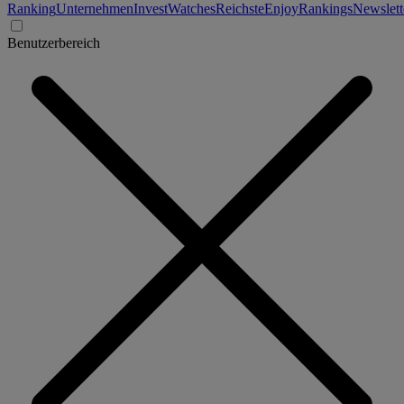
Ranking
Unternehmen
Invest
Watches
Reichste
Enjoy
Rankings
Newslett
Benutzerbereich