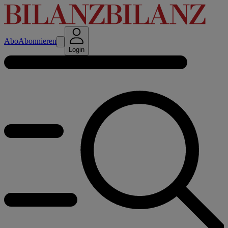
Abo
Abonnieren
Login