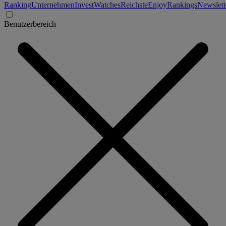
Ranking
Unternehmen
Invest
Watches
Reichste
Enjoy
Rankings
Newslett
Benutzerbereich