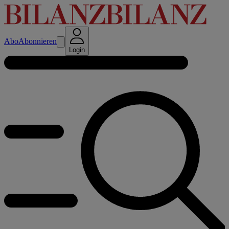
Abo
Abonnieren
Login