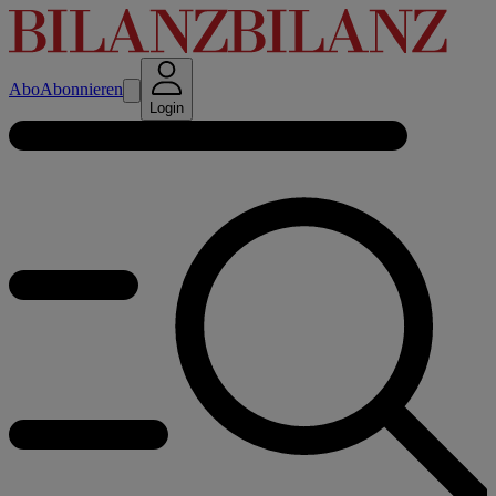
Abo
Abonnieren
Login