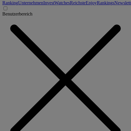
Ranking
Unternehmen
Invest
Watches
Reichste
Enjoy
Rankings
Newslett
Benutzerbereich