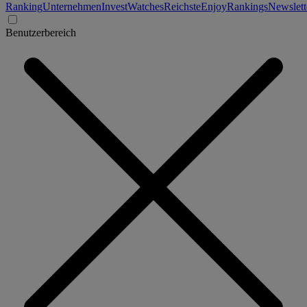
Ranking
Unternehmen
Invest
Watches
Reichste
Enjoy
Rankings
Newslett
Benutzerbereich