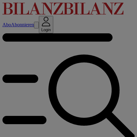
Abo
Abonnieren
Login