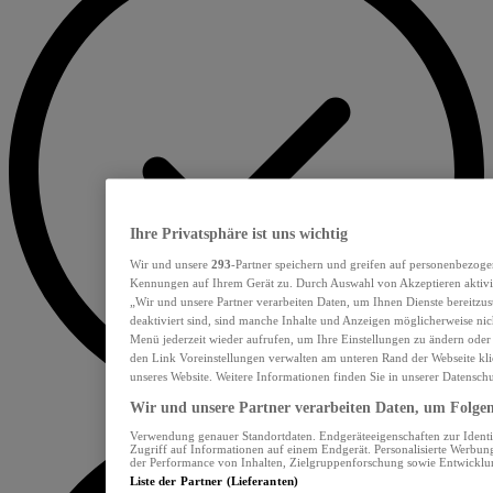
Ihre Privatsphäre ist uns wichtig
Wir und unsere
293
-Partner speichern und greifen auf personenbezoge
Kennungen auf Ihrem Gerät zu. Durch Auswahl von Akzeptieren aktivie
„Wir und unsere Partner verarbeiten Daten, um Ihnen Dienste bereitzu
deaktiviert sind, sind manche Inhalte und Anzeigen möglicherweise nich
Menü jederzeit wieder aufrufen, um Ihre Einstellungen zu ändern oder
den Link Voreinstellungen verwalten am unteren Rand der Webseite klic
unseres Website. Weitere Informationen finden Sie in unserer Datensch
Wir und unsere Partner verarbeiten Daten, um Folgend
Verwendung genauer Standortdaten. Endgeräteeigenschaften zur Identif
Zugriff auf Informationen auf einem Endgerät. Personalisierte Werbu
der Performance von Inhalten, Zielgruppenforschung sowie Entwickl
Liste der Partner (Lieferanten)