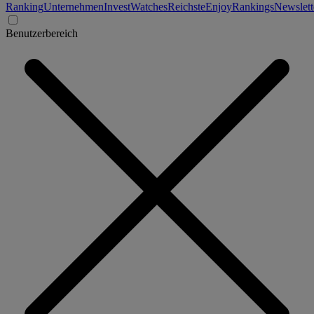
Ranking
Unternehmen
Invest
Watches
Reichste
Enjoy
Rankings
Newslett
Benutzerbereich