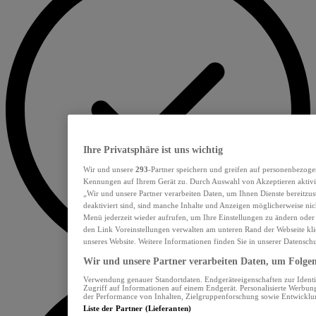
Ihre Privatsphäre ist uns wichtig
Wir und unsere
293
-Partner speichern und greifen auf personenbezoge
Kennungen auf Ihrem Gerät zu. Durch Auswahl von Akzeptieren aktivie
„Wir und unsere Partner verarbeiten Daten, um Ihnen Dienste bereitzu
deaktiviert sind, sind manche Inhalte und Anzeigen möglicherweise nich
Menü jederzeit wieder aufrufen, um Ihre Einstellungen zu ändern oder
den Link Voreinstellungen verwalten am unteren Rand der Webseite klic
unseres Website. Weitere Informationen finden Sie in unserer Datensch
Wir und unsere Partner verarbeiten Daten, um Folgend
Verwendung genauer Standortdaten. Endgeräteeigenschaften zur Identif
Zugriff auf Informationen auf einem Endgerät. Personalisierte Werbu
der Performance von Inhalten, Zielgruppenforschung sowie Entwickl
Liste der Partner (Lieferanten)