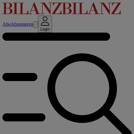
Abo
Abonnieren
Login