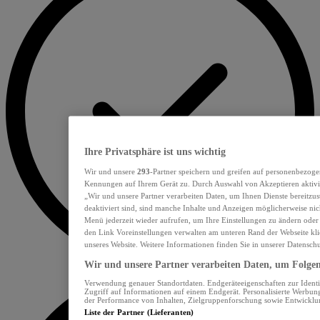
Ihre Privatsphäre ist uns wichtig
Wir und unsere
293
-Partner speichern und greifen auf personenbezoge
Kennungen auf Ihrem Gerät zu. Durch Auswahl von Akzeptieren aktivie
„Wir und unsere Partner verarbeiten Daten, um Ihnen Dienste bereitzu
deaktiviert sind, sind manche Inhalte und Anzeigen möglicherweise nich
Menü jederzeit wieder aufrufen, um Ihre Einstellungen zu ändern oder
den Link Voreinstellungen verwalten am unteren Rand der Webseite klic
unseres Website. Weitere Informationen finden Sie in unserer Datensch
Wir und unsere Partner verarbeiten Daten, um Folgend
Verwendung genauer Standortdaten. Endgeräteeigenschaften zur Identif
Zugriff auf Informationen auf einem Endgerät. Personalisierte Werbu
der Performance von Inhalten, Zielgruppenforschung sowie Entwickl
Liste der Partner (Lieferanten)