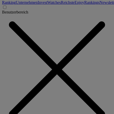
Ranking
Unternehmen
Invest
Watches
Reichste
Enjoy
Rankings
Newslett
Benutzerbereich