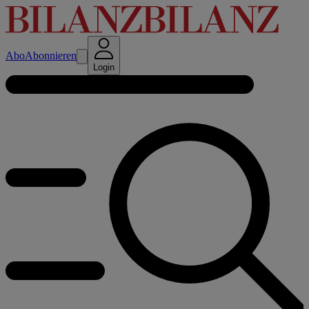
Abo
Abonnieren
Login