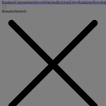
Ranking
Unternehmen
Invest
Watches
Reichste
Enjoy
Rankings
Newslett
Benutzerbereich