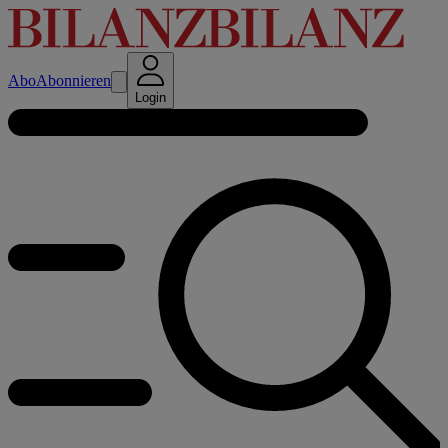
Abo
Abonnieren
Login