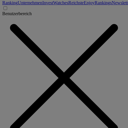
Ranking
Unternehmen
Invest
Watches
Reichste
Enjoy
Rankings
Newslett
Benutzerbereich