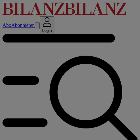
Abo
Abonnieren
Login