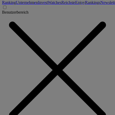
Ranking
Unternehmen
Invest
Watches
Reichste
Enjoy
Rankings
Newslett
Benutzerbereich