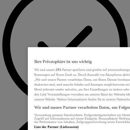
Ihre Privatsphäre ist uns wichtig
Wir und unsere
293
-Partner speichern und greifen auf personenbezoge
Kennungen auf Ihrem Gerät zu. Durch Auswahl von Akzeptieren aktivie
„Wir und unsere Partner verarbeiten Daten, um Ihnen Dienste bereitzu
deaktiviert sind, sind manche Inhalte und Anzeigen möglicherweise nich
Menü jederzeit wieder aufrufen, um Ihre Einstellungen zu ändern oder
den Link Voreinstellungen verwalten am unteren Rand der Webseite klic
unseres Website. Weitere Informationen finden Sie in unserer Datensch
Wir und unsere Partner verarbeiten Daten, um Folgend
Verwendung genauer Standortdaten. Endgeräteeigenschaften zur Identif
Zugriff auf Informationen auf einem Endgerät. Personalisierte Werbu
der Performance von Inhalten, Zielgruppenforschung sowie Entwickl
Liste der Partner (Lieferanten)