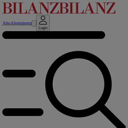
Abo
Abonnieren
Login