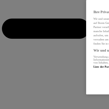
Ihre Priva
Wir und unse
auf Ihrem Ger
Partner verar
manche Inhalt
aufrufen, um 
verwalten am 
finden Sie in
Wir und un
Verwendung ge
Informationen
von Inhalten
Liste der Pa