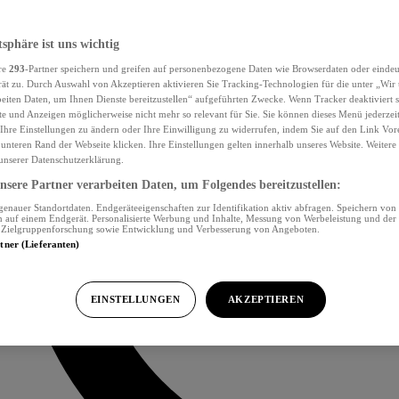
tsphäre ist uns wichtig
re
293
-Partner speichern und greifen auf personenbezogene Daten wie Browserdaten oder eind
ät zu. Durch Auswahl von Akzeptieren aktivieren Sie Tracking-Technologien für die unter „Wir
beiten Daten, um Ihnen Dienste bereitzustellen“ aufgeführten Zwecke. Wenn Tracker deaktiviert s
e und Anzeigen möglicherweise nicht mehr so relevant für Sie. Sie können dieses Menü jederzei
Ihre Einstellungen zu ändern oder Ihre Einwilligung zu widerrufen, indem Sie auf den Link Vor
unteren Rand der Webseite klicken. Ihre Einstellungen gelten innerhalb unseres Website. Weiter
 unserer Datenschutzerklärung.
sere Partner verarbeiten Daten, um Folgendes bereitzustellen:
nauer Standortdaten. Endgeräteeigenschaften zur Identifikation aktiv abfragen. Speichern von 
 auf einem Endgerät. Personalisierte Werbung und Inhalte, Messung von Werbeleistung und der
, Zielgruppenforschung sowie Entwicklung und Verbesserung von Angeboten.
rtner (Lieferanten)
EINSTELLUNGEN
AKZEPTIEREN