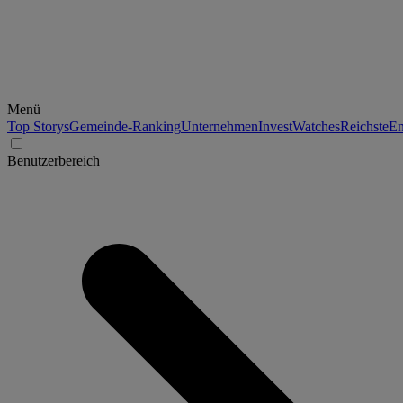
Menü
Top Storys
Gemeinde-Ranking
Unternehmen
Invest
Watches
Reichste
En
Benutzerbereich