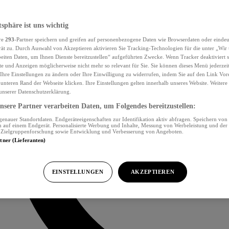
tsphäre ist uns wichtig
re
293
-Partner speichern und greifen auf personenbezogene Daten wie Browserdaten oder eind
ät zu. Durch Auswahl von Akzeptieren aktivieren Sie Tracking-Technologien für die unter „Wir
beiten Daten, um Ihnen Dienste bereitzustellen“ aufgeführten Zwecke. Wenn Tracker deaktiviert s
e und Anzeigen möglicherweise nicht mehr so relevant für Sie. Sie können dieses Menü jederzei
Ihre Einstellungen zu ändern oder Ihre Einwilligung zu widerrufen, indem Sie auf den Link Vor
unteren Rand der Webseite klicken. Ihre Einstellungen gelten innerhalb unseres Website. Weiter
 unserer Datenschutzerklärung.
sere Partner verarbeiten Daten, um Folgendes bereitzustellen:
nauer Standortdaten. Endgeräteeigenschaften zur Identifikation aktiv abfragen. Speichern von 
 auf einem Endgerät. Personalisierte Werbung und Inhalte, Messung von Werbeleistung und der
, Zielgruppenforschung sowie Entwicklung und Verbesserung von Angeboten.
rtner (Lieferanten)
EINSTELLUNGEN
AKZEPTIEREN