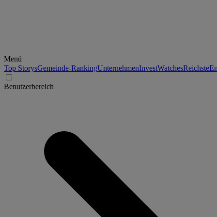
Menü
Top Storys
Gemeinde-Ranking
Unternehmen
Invest
Watches
Reichste
En
Benutzerbereich