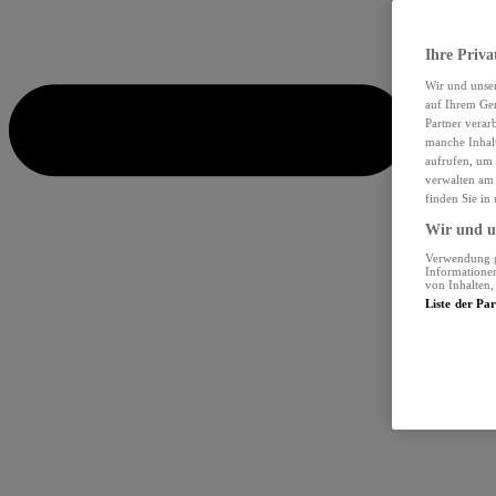
Ihre Priva
Wir und unse
auf Ihrem Ger
Partner verar
manche Inhalt
aufrufen, um 
verwalten am 
finden Sie in
Wir und un
Verwendung ge
Informationen
von Inhalten
Liste der Pa