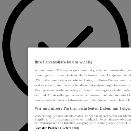
Ihre Privatsphäre ist uns wichtig
Wir und unsere
293
-Partner speichern und greifen auf personenbezoge
Kennungen auf Ihrem Gerät zu. Durch Auswahl von Akzeptieren aktivie
„Wir und unsere Partner verarbeiten Daten, um Ihnen Dienste bereitzu
deaktiviert sind, sind manche Inhalte und Anzeigen möglicherweise nich
Menü jederzeit wieder aufrufen, um Ihre Einstellungen zu ändern oder
den Link Voreinstellungen verwalten am unteren Rand der Webseite klic
unseres Website. Weitere Informationen finden Sie in unserer Datensch
Wir und unsere Partner verarbeiten Daten, um Folgend
Verwendung genauer Standortdaten. Endgeräteeigenschaften zur Identif
Zugriff auf Informationen auf einem Endgerät. Personalisierte Werbu
der Performance von Inhalten, Zielgruppenforschung sowie Entwickl
Liste der Partner (Lieferanten)