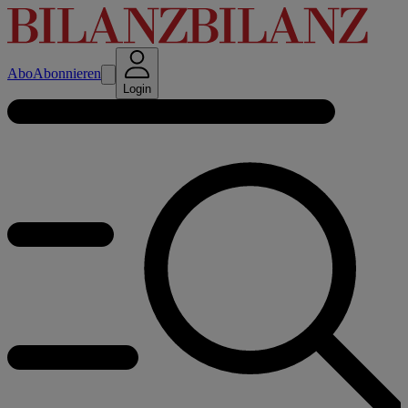
Abo
Abonnieren
Login