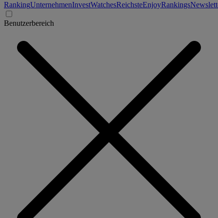
Ranking
Unternehmen
Invest
Watches
Reichste
Enjoy
Rankings
Newslett
Benutzerbereich