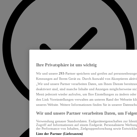
Ihre Privatsphäre ist uns wichtig
Wir und unsere
293
-Partner speichern und greifen auf personenbezoge
Kennungen auf Ihrem Gerät zu. Durch Auswahl von Akzeptieren aktivie
„Wir und unsere Partner verarbeiten Daten, um Ihnen Dienste bereitzu
deaktiviert sind, sind manche Inhalte und Anzeigen möglicherweise nich
Menü jederzeit wieder aufrufen, um Ihre Einstellungen zu ändern oder
den Link Voreinstellungen verwalten am unteren Rand der Webseite klic
unseres Website. Weitere Informationen finden Sie in unserer Datensch
Wir und unsere Partner verarbeiten Daten, um Folgend
Verwendung genauer Standortdaten. Endgeräteeigenschaften zur Identif
Zugriff auf Informationen auf einem Endgerät. Personalisierte Werbu
der Performance von Inhalten, Zielgruppenforschung sowie Entwickl
Liste der Partner (Lieferanten)