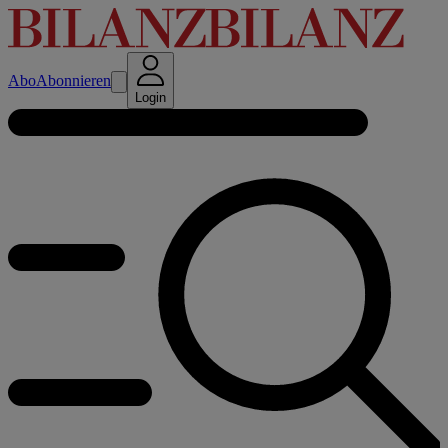
Abo
Abonnieren
Login