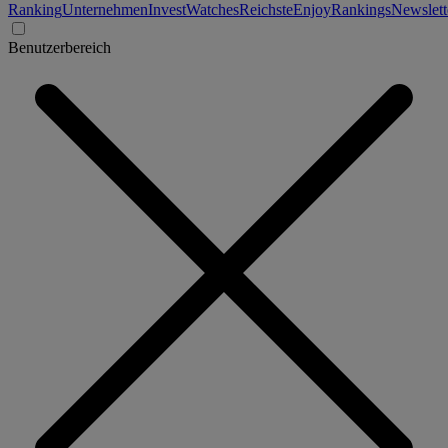
Ranking
Unternehmen
Invest
Watches
Reichste
Enjoy
Rankings
Newslett
Benutzerbereich