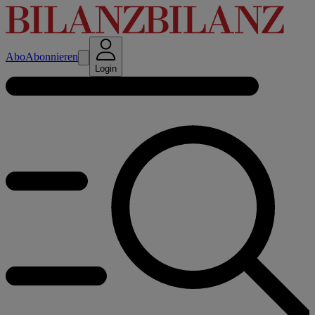
Abo
Abonnieren
Login