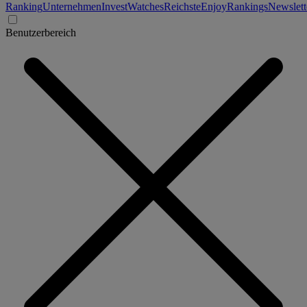
Ranking
Unternehmen
Invest
Watches
Reichste
Enjoy
Rankings
Newslett
Benutzerbereich