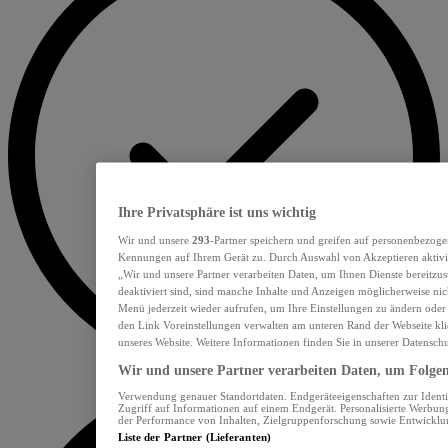
Ihre Privatsphäre ist uns wichtig
Wir und unsere
293
-Partner speichern und greifen auf personenbezoge
Kennungen auf Ihrem Gerät zu. Durch Auswahl von Akzeptieren aktivie
„Wir und unsere Partner verarbeiten Daten, um Ihnen Dienste bereitzu
deaktiviert sind, sind manche Inhalte und Anzeigen möglicherweise nich
Menü jederzeit wieder aufrufen, um Ihre Einstellungen zu ändern oder
den Link Voreinstellungen verwalten am unteren Rand der Webseite klic
unseres Website. Weitere Informationen finden Sie in unserer Datensch
Wir und unsere Partner verarbeiten Daten, um Folgend
Verwendung genauer Standortdaten. Endgeräteeigenschaften zur Identif
Zugriff auf Informationen auf einem Endgerät. Personalisierte Werbu
der Performance von Inhalten, Zielgruppenforschung sowie Entwickl
Liste der Partner (Lieferanten)