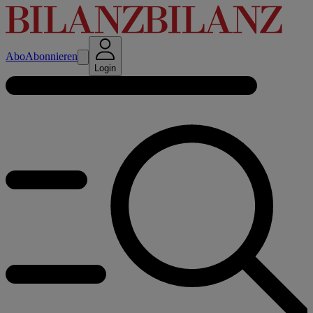
Abo
Abonnieren
Login