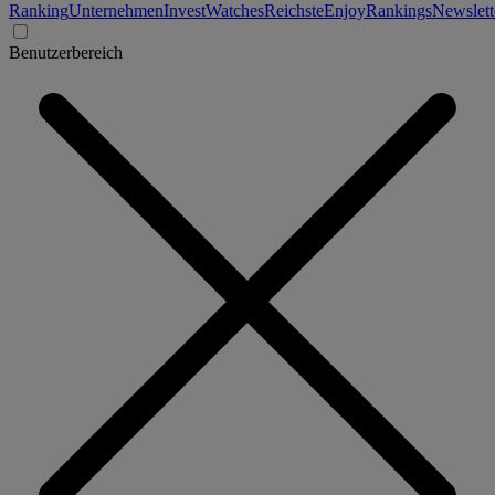
Ranking
Unternehmen
Invest
Watches
Reichste
Enjoy
Rankings
Newslett
Benutzerbereich