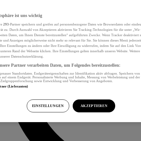
tsphäre ist uns wichtig
re
293
-Partner speichern und greifen auf personenbezogene Daten wie Browserdaten oder eind
ät zu. Durch Auswahl von Akzeptieren aktivieren Sie Tracking-Technologien für die unter „Wir
beiten Daten, um Ihnen Dienste bereitzustellen“ aufgeführten Zwecke. Wenn Tracker deaktiviert s
e und Anzeigen möglicherweise nicht mehr so relevant für Sie. Sie können dieses Menü jederzei
Ihre Einstellungen zu ändern oder Ihre Einwilligung zu widerrufen, indem Sie auf den Link Vor
unteren Rand der Webseite klicken. Ihre Einstellungen gelten innerhalb unseres Website. Weiter
 unserer Datenschutzerklärung.
sere Partner verarbeiten Daten, um Folgendes bereitzustellen:
nauer Standortdaten. Endgeräteeigenschaften zur Identifikation aktiv abfragen. Speichern von 
 auf einem Endgerät. Personalisierte Werbung und Inhalte, Messung von Werbeleistung und der
, Zielgruppenforschung sowie Entwicklung und Verbesserung von Angeboten.
rtner (Lieferanten)
EINSTELLUNGEN
AKZEPTIEREN