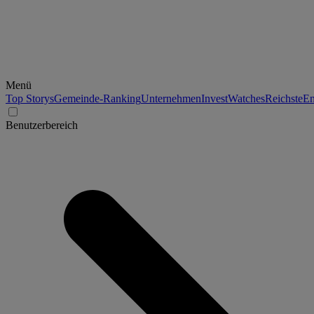
Menü
Top Storys
Gemeinde-Ranking
Unternehmen
Invest
Watches
Reichste
En
Benutzerbereich