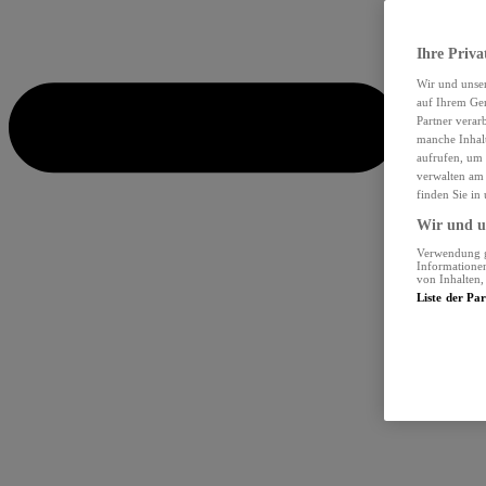
Ihre Priva
Wir und unse
auf Ihrem Ger
Partner verar
manche Inhalt
aufrufen, um 
verwalten am 
finden Sie in
Wir und un
Verwendung ge
Informationen
von Inhalten
Liste der Pa