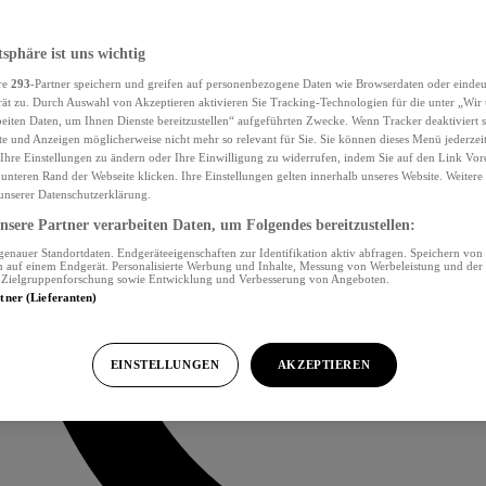
tsphäre ist uns wichtig
re
293
-Partner speichern und greifen auf personenbezogene Daten wie Browserdaten oder eind
ät zu. Durch Auswahl von Akzeptieren aktivieren Sie Tracking-Technologien für die unter „Wir
beiten Daten, um Ihnen Dienste bereitzustellen“ aufgeführten Zwecke. Wenn Tracker deaktiviert s
e und Anzeigen möglicherweise nicht mehr so relevant für Sie. Sie können dieses Menü jederzei
Ihre Einstellungen zu ändern oder Ihre Einwilligung zu widerrufen, indem Sie auf den Link Vor
unteren Rand der Webseite klicken. Ihre Einstellungen gelten innerhalb unseres Website. Weiter
 unserer Datenschutzerklärung.
sere Partner verarbeiten Daten, um Folgendes bereitzustellen:
nauer Standortdaten. Endgeräteeigenschaften zur Identifikation aktiv abfragen. Speichern von 
 auf einem Endgerät. Personalisierte Werbung und Inhalte, Messung von Werbeleistung und der
, Zielgruppenforschung sowie Entwicklung und Verbesserung von Angeboten.
rtner (Lieferanten)
EINSTELLUNGEN
AKZEPTIEREN