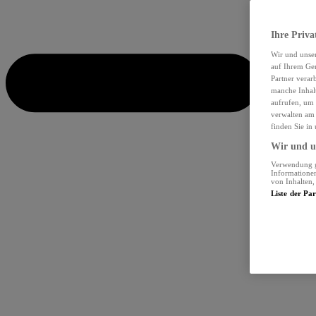
Ihre Priva
Wir und unse
auf Ihrem Ger
Partner verar
manche Inhalt
aufrufen, um 
verwalten am 
finden Sie in
Wir und un
Verwendung ge
Informationen
von Inhalten
Liste der Pa