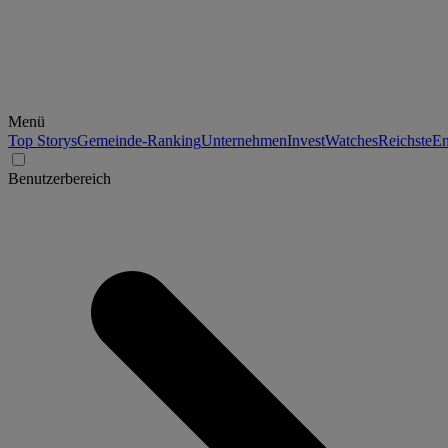
Menü
Top Storys
Gemeinde-Ranking
Unternehmen
Invest
Watches
Reichste
En
Benutzerbereich