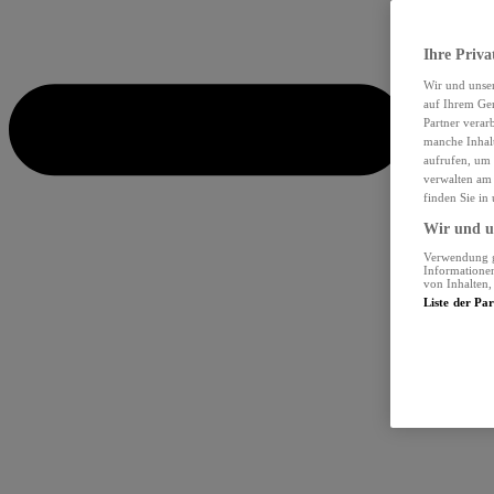
Ihre Priva
Wir und unse
auf Ihrem Ger
Partner verar
manche Inhalt
aufrufen, um 
verwalten am 
finden Sie in
Wir und un
Verwendung ge
Informationen
von Inhalten
Liste der Pa