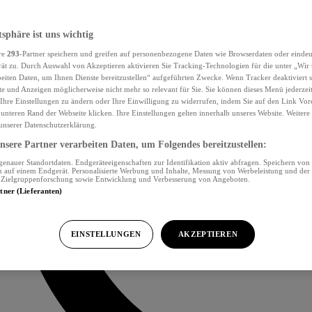
tsphäre ist uns wichtig
re
293
-Partner speichern und greifen auf personenbezogene Daten wie Browserdaten oder eind
ät zu. Durch Auswahl von Akzeptieren aktivieren Sie Tracking-Technologien für die unter „Wir
beiten Daten, um Ihnen Dienste bereitzustellen“ aufgeführten Zwecke. Wenn Tracker deaktiviert s
e und Anzeigen möglicherweise nicht mehr so relevant für Sie. Sie können dieses Menü jederzei
Ihre Einstellungen zu ändern oder Ihre Einwilligung zu widerrufen, indem Sie auf den Link Vor
unteren Rand der Webseite klicken. Ihre Einstellungen gelten innerhalb unseres Website. Weiter
 unserer Datenschutzerklärung.
sere Partner verarbeiten Daten, um Folgendes bereitzustellen:
nauer Standortdaten. Endgeräteeigenschaften zur Identifikation aktiv abfragen. Speichern von 
 auf einem Endgerät. Personalisierte Werbung und Inhalte, Messung von Werbeleistung und der
, Zielgruppenforschung sowie Entwicklung und Verbesserung von Angeboten.
rtner (Lieferanten)
EINSTELLUNGEN
AKZEPTIEREN