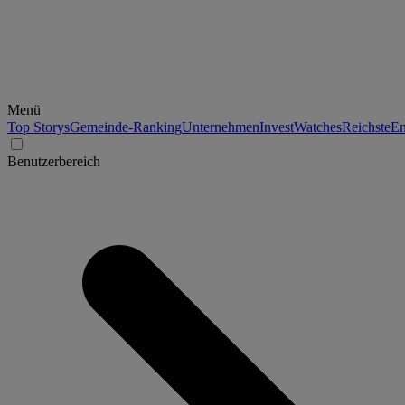
Menü
Top Storys
Gemeinde-Ranking
Unternehmen
Invest
Watches
Reichste
En
Benutzerbereich