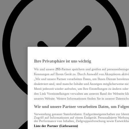
Ihre Privatsphäre ist uns wichtig
Wir und unsere
293
-Partner speichern und greifen auf personenbezoge
Kennungen auf Ihrem Gerät zu. Durch Auswahl von Akzeptieren aktivie
„Wir und unsere Partner verarbeiten Daten, um Ihnen Dienste bereitzu
deaktiviert sind, sind manche Inhalte und Anzeigen möglicherweise nich
Menü jederzeit wieder aufrufen, um Ihre Einstellungen zu ändern oder
den Link Voreinstellungen verwalten am unteren Rand der Webseite klic
unseres Website. Weitere Informationen finden Sie in unserer Datensch
Wir und unsere Partner verarbeiten Daten, um Folgend
Verwendung genauer Standortdaten. Endgeräteeigenschaften zur Identif
Zugriff auf Informationen auf einem Endgerät. Personalisierte Werbu
der Performance von Inhalten, Zielgruppenforschung sowie Entwickl
Liste der Partner (Lieferanten)