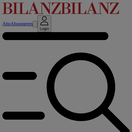
Abo
Abonnieren
Login