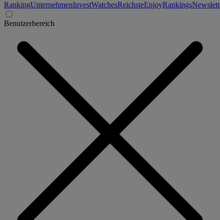
Ranking
Unternehmen
Invest
Watches
Reichste
Enjoy
Rankings
Newslett
Benutzerbereich