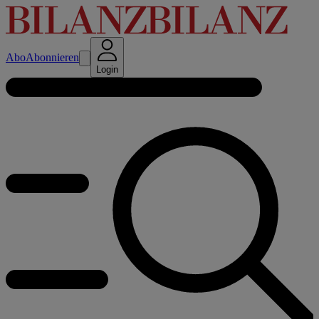
Abo
Abonnieren
Login