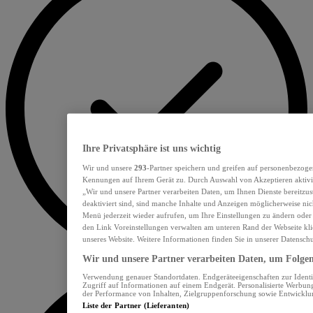
Ihre Privatsphäre ist uns wichtig
Wir und unsere
293
-Partner speichern und greifen auf personenbezoge
Kennungen auf Ihrem Gerät zu. Durch Auswahl von Akzeptieren aktivie
„Wir und unsere Partner verarbeiten Daten, um Ihnen Dienste bereitzu
deaktiviert sind, sind manche Inhalte und Anzeigen möglicherweise nich
Menü jederzeit wieder aufrufen, um Ihre Einstellungen zu ändern oder
den Link Voreinstellungen verwalten am unteren Rand der Webseite klic
unseres Website. Weitere Informationen finden Sie in unserer Datensch
Wir und unsere Partner verarbeiten Daten, um Folgend
Verwendung genauer Standortdaten. Endgeräteeigenschaften zur Identif
Zugriff auf Informationen auf einem Endgerät. Personalisierte Werbu
der Performance von Inhalten, Zielgruppenforschung sowie Entwickl
Liste der Partner (Lieferanten)