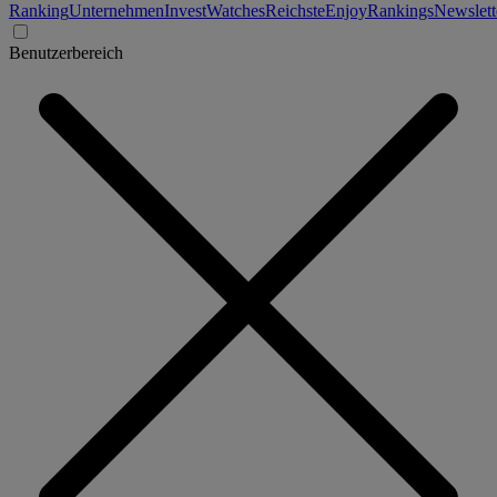
Ranking
Unternehmen
Invest
Watches
Reichste
Enjoy
Rankings
Newslett
Benutzerbereich