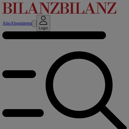
Abo
Abonnieren
Login