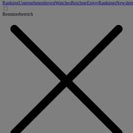
Ranking
Unternehmen
Invest
Watches
Reichste
Enjoy
Rankings
Newslett
Benutzerbereich