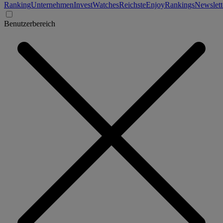
Ranking
Unternehmen
Invest
Watches
Reichste
Enjoy
Rankings
Newslett
Benutzerbereich