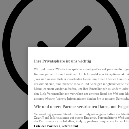
Ihre Privatsphäre ist uns wichtig
Wir und unsere
293
-Partner speichern und greifen auf personenbezoge
Kennungen auf Ihrem Gerät zu. Durch Auswahl von Akzeptieren aktivie
„Wir und unsere Partner verarbeiten Daten, um Ihnen Dienste bereitzu
deaktiviert sind, sind manche Inhalte und Anzeigen möglicherweise nich
Menü jederzeit wieder aufrufen, um Ihre Einstellungen zu ändern oder
den Link Voreinstellungen verwalten am unteren Rand der Webseite klic
unseres Website. Weitere Informationen finden Sie in unserer Datensch
Wir und unsere Partner verarbeiten Daten, um Folgend
Verwendung genauer Standortdaten. Endgeräteeigenschaften zur Identif
Zugriff auf Informationen auf einem Endgerät. Personalisierte Werbu
der Performance von Inhalten, Zielgruppenforschung sowie Entwickl
Liste der Partner (Lieferanten)