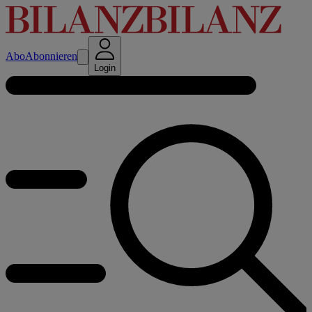
Abo
Abonnieren
Login