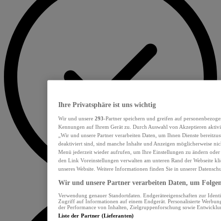
Ihre Privatsphäre ist uns wichtig
Wir und unsere
293
-Partner speichern und greifen auf personenbezoge
Kennungen auf Ihrem Gerät zu. Durch Auswahl von Akzeptieren aktivie
„Wir und unsere Partner verarbeiten Daten, um Ihnen Dienste bereitzu
deaktiviert sind, sind manche Inhalte und Anzeigen möglicherweise nich
Menü jederzeit wieder aufrufen, um Ihre Einstellungen zu ändern oder
den Link Voreinstellungen verwalten am unteren Rand der Webseite klic
unseres Website. Weitere Informationen finden Sie in unserer Datensch
Wir und unsere Partner verarbeiten Daten, um Folgend
Verwendung genauer Standortdaten. Endgeräteeigenschaften zur Identif
Zugriff auf Informationen auf einem Endgerät. Personalisierte Werbu
der Performance von Inhalten, Zielgruppenforschung sowie Entwickl
Liste der Partner (Lieferanten)