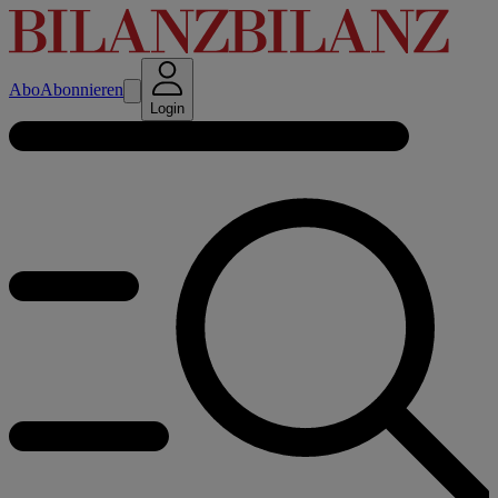
Abo
Abonnieren
Login