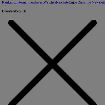
Ranking
Unternehmen
Invest
Watches
Reichste
Enjoy
Rankings
Newslett
Benutzerbereich