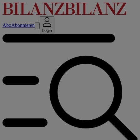
Abo
Abonnieren
Login