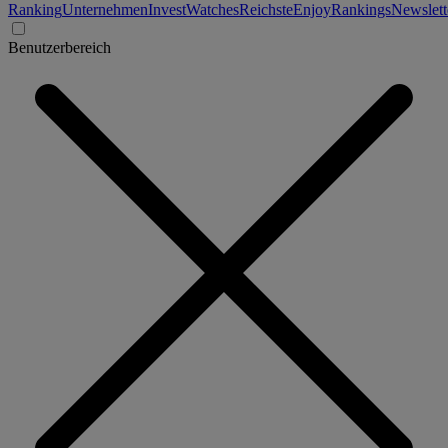
Ranking
Unternehmen
Invest
Watches
Reichste
Enjoy
Rankings
Newslett
Benutzerbereich