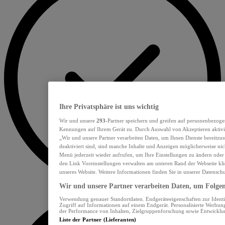
Ihre Privatsphäre ist uns wichtig
Wir und unsere
293
-Partner speichern und greifen auf personenbezoge
Kennungen auf Ihrem Gerät zu. Durch Auswahl von Akzeptieren aktivie
„Wir und unsere Partner verarbeiten Daten, um Ihnen Dienste bereitzu
deaktiviert sind, sind manche Inhalte und Anzeigen möglicherweise nich
Menü jederzeit wieder aufrufen, um Ihre Einstellungen zu ändern oder
den Link Voreinstellungen verwalten am unteren Rand der Webseite klic
unseres Website. Weitere Informationen finden Sie in unserer Datensch
Wir und unsere Partner verarbeiten Daten, um Folgend
Verwendung genauer Standortdaten. Endgeräteeigenschaften zur Identif
Zugriff auf Informationen auf einem Endgerät. Personalisierte Werbu
der Performance von Inhalten, Zielgruppenforschung sowie Entwickl
Liste der Partner (Lieferanten)