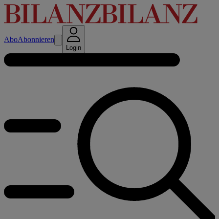
Abo
Abonnieren
Login