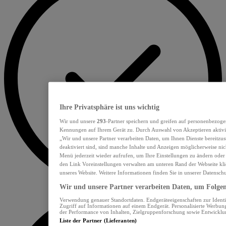
Ihre Privatsphäre ist uns wichtig
Wir und unsere
293
-Partner speichern und greifen auf personenbezoge
Kennungen auf Ihrem Gerät zu. Durch Auswahl von Akzeptieren aktivie
„Wir und unsere Partner verarbeiten Daten, um Ihnen Dienste bereitzu
deaktiviert sind, sind manche Inhalte und Anzeigen möglicherweise nich
Menü jederzeit wieder aufrufen, um Ihre Einstellungen zu ändern oder
den Link Voreinstellungen verwalten am unteren Rand der Webseite klic
unseres Website. Weitere Informationen finden Sie in unserer Datensch
Wir und unsere Partner verarbeiten Daten, um Folgend
Verwendung genauer Standortdaten. Endgeräteeigenschaften zur Identif
Zugriff auf Informationen auf einem Endgerät. Personalisierte Werbu
der Performance von Inhalten, Zielgruppenforschung sowie Entwickl
Liste der Partner (Lieferanten)