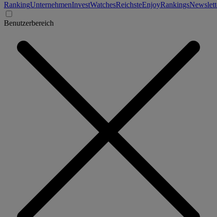
Ranking
Unternehmen
Invest
Watches
Reichste
Enjoy
Rankings
Newslett
Benutzerbereich