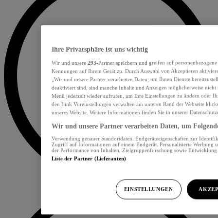
Ihre Privatsphäre ist uns wichtig
Wir und unsere
293
-Partner speichern und greifen auf personenbezogene
Kennungen auf Ihrem Gerät zu. Durch Auswahl von Akzeptieren aktiviere
„Wir und unsere Partner verarbeiten Daten, um Ihnen Dienste bereitzust
deaktiviert sind, sind manche Inhalte und Anzeigen möglicherweise nicht 
Menü jederzeit wieder aufrufen, um Ihre Einstellungen zu ändern oder Ih
den Link Voreinstellungen verwalten am unteren Rand der Webseite klicke
unseres Website. Weitere Informationen finden Sie in unserer Datenschutz
Wir und unsere Partner verarbeiten Daten, um Folgendes
Verwendung genauer Standortdaten. Endgeräteeigenschaften zur Identifik
Zugriff auf Informationen auf einem Endgerät. Personalisierte Werbung 
der Performance von Inhalten, Zielgruppenforschung sowie Entwicklun
Liste der Partner (Lieferanten)
EINSTELLUNGEN
AKZEP