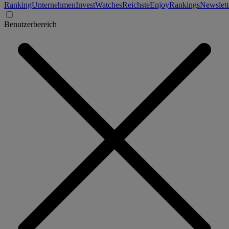
Ranking
Unternehmen
Invest
Watches
Reichste
Enjoy
Rankings
Newslett
Benutzerbereich