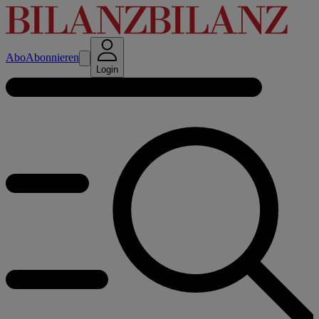
Abo
Abonnieren
Login